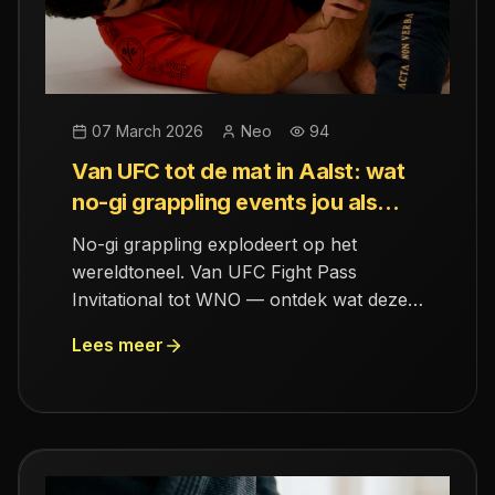
07 March 2026
Neo
94
Van UFC tot de mat in Aalst: wat
no-gi grappling events jou als
recreatieve sporter leren
No-gi grappling explodeert op het
wereldtoneel. Van UFC Fight Pass
Invitational tot WNO — ontdek wat deze
spectaculaire events betekenen voor jou
Lees meer
als recreatieve sporter bij Reconnect
Academy in Aalst.